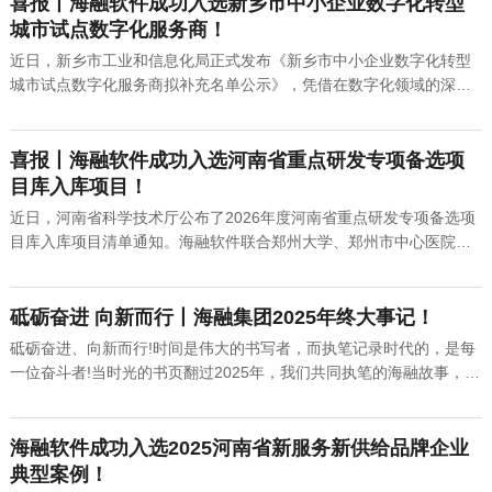
喜报丨海融软件成功入选新乡市中小企业数字化转型
城市试点数字化服务商！
近日，新乡市工业和信息化局正式发布《新乡市中小企业数字化转型
城市试点数字化服务商拟补充名单公示》，凭借在数字化领域的深厚
积累与创新能力，从众多申报企业中脱颖而出，海融软件成功入选新
乡市中小企业数字化转型城市试点数字化服务商补充名单。这一荣誉
不仅是对海融软件技术实力与服务能力的高度认可，更标志着集团
喜报丨海融软件成功入选河南省重点研发专项备选项
在...
目库入库项目！
近日，河南省科学技术厅公布了2026年度河南省重点研发专项备选项
目库入库项目清单通知。海融软件联合郑州大学、郑州市中心医院申
报的“基于量子算法的智慧医疗研发”项目成功入选2026年度河南省重
点研发专项备选项目库入库项目清单，标志着企业在前沿技术融合与
智慧医疗产业化领域迈出关键一步。河南省重点研发专项作为省级...
砥砺奋进 向新而行丨海融集团2025年终大事记！
砥砺奋进、向新而行!时间是伟大的书写者，而执笔记录时代的，是每
一位奋斗者!当时光的书页翻过2025年，我们共同执笔的海融故事，又
写下了厚重的一章。回首这一年，我们每一步都踏实坚定，每份成绩
都凝聚着海融人的智慧、汗水与追求。此刻，谨以这份年终大事记，
致敬每一位参与创造、推动改变的海融人!01重要业绩成果回首202...
海融软件成功入选2025河南省新服务新供给品牌企业
典型案例！