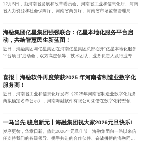
12月5日，由河南省发展和改革委员会、河南省工业和信息化厅、河南
省人力资源和社会保障厅、河南省商务厅、河南省市场监督管理局联
合主办，商丘市人民政府、河南日报社承办的2025河南省新服务新供
给品牌建设交流活动在商丘市隆重举办。本次活动以“供给焕新程·服务
跃新阶”为主题，聚焦生产性服务业、生活性服务业等领域，遴...
海融集团亿星集团强强联合：亿星本地化服务平台启
动，共绘智慧民生新蓝图！
近日，海融集团与亿星集团在河南亿星集团总部召开“亿星本地化服务
平台项目”启动会，双方高层领导、技术团队、业务负责人及行业专家
齐聚一堂，围绕“技术赋能产业、服务深耕民生”的核心目标，就本次项
目战略背景、技术架构、合作模式及落地路径展开深度研讨。此次合
作，海融集团以“全栈技术+生态资源”为支撑，为项目实施...
喜报丨海融软件再度荣获2025 年河南省制造业数字化
服务商！
近日，河南省工业和信息化厅发布《2025年河南省制造业数字化服务
商拟确定名单公示》，河南海融软件有限公司凭借在数字化转型领域
的深厚技术积累与卓越服务能力，从全省众多申报企业中脱颖而出，
成功入选这一省级重点荣誉企业名录。此次入选不仅是对海融软件综
合实力的权威认可，更标志着其在推动制造业高端化、智能化、绿
一马当先 骏启新元丨海融集团祝大家2026元旦快乐!
色...
岁序更替，华章日新。值此2026年元旦佳节，海融集团向一路以来信
任支持我们的各级领导、携手共进的合作伙伴、奋战拼搏的海融同仁