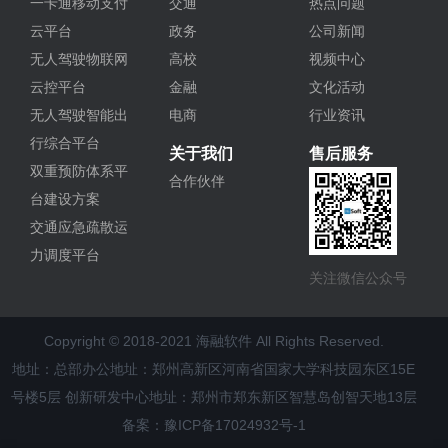
一卡通移动支付
交通
热点问题
云平台
政务
公司新闻
无人驾驶物联网
高校
视频中心
云控平台
金融
文化活动
无人驾驶智能出
电商
行业资讯
行综合平台
关于我们
售后服务
双重预防体系平
合作伙伴
台建设方案
交通应急疏散运
力调度平台
关注微信公众号
Copyright © 2018-2021 海融软件 All Rights Reserved.
地址：总部办公地址：郑州高新区河南省国家大学科技园东区15E
号楼5层 创新研发中心地址：郑州市郑东新区智慧岛创智天地13层
备案：豫ICP备17024932号-1