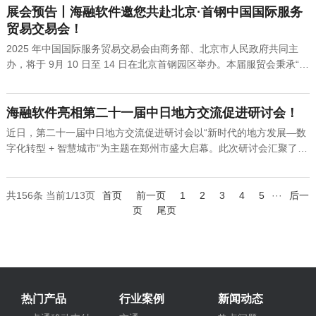
设奠定了重要基石。会议伊始，海融集团项目经理柳亚楠根据业务...
展会预告丨海融软件邀您共赴北京·首钢中国国际服务
贸易交易会！
2025 年中国国际服务贸易交易会由商务部、北京市人民政府共同主
办，将于 9月 10 日至 14 日在北京首钢园区举办。本届服贸会秉承“全
球服务，互惠共享”理念，聚焦“数智领航，服贸焕新”主题，举办全球
服务贸易峰会、展览展示、论坛会议、洽谈推介、成果发布、配套活
动等。各参展商聚焦主题，重点展示新技术应用场景、解决方...
海融软件亮相第二十一届中日地方交流促进研讨会！
近日，第二十一届中日地方交流促进研讨会以“新时代的地方发展—数
字化转型 + 智慧城市”为主题在郑州市盛大启幕。此次研讨会汇聚了中
日双方众多政府代表、企业代表及行业专家，围绕新时代地方发展展
开深入交流与合作，为两国地方交流注入新动能。本次中日交流研讨
会吸引了外交部以及近三十个省市的110余名中方嘉宾齐聚郑州...
共156条 当前1/13页
首页
前一页
1
2
3
4
5
···
后一
页
尾页
热门产品
行业案例
新闻动态