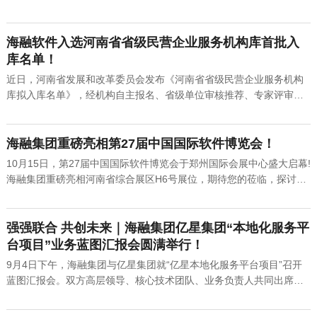
及默默支持我们的海融家属，致以最诚挚的问候与祝福!回首2025.我
们以创新为笔，以奋斗为墨，在数字化浪潮中书写了属于海融的精彩
篇章。当2025年的最后一页轻轻落下，时光的河流带着我们缓缓驶
海融软件入选河南省省级民营企业服务机构库首批入
向...
库名单！
近日，河南省发展和改革委员会发布《河南省省级民营企业服务机构
库拟入库名单》，经机构自主报名、省级单位审核推荐、专家评审等
权威程序考核，海融软件成功入选该名单，提供创新创业、技术创新
与质量服务、数字化等服务。河南省省级民营企业服务机构库的建
立，旨在充分发挥社会力量作用，构建民营企业公共服务体系，帮助
海融集团重磅亮相第27届中国国际软件博览会！
民...
10月15日，第27届中国国际软件博览会于郑州国际会展中心盛大启幕!
海融集团重磅亮相河南省综合展区H6号展位，期待您的莅临，探讨发
展新趋势，共赴产业新未来。海融成果展示：以技术创新驱动软件服
务本届软博会以“开源构筑新生态、软件智造新未来”为主题，汇聚国内
外众多软件与信息技术服务行业知名企业参与，充分展示基础软...
强强联合 共创未来｜海融集团亿星集团“本地化服务平
台项目”业务蓝图汇报会圆满举行！
9月4日下午，海融集团与亿星集团就“亿星本地化服务平台项目”召开
蓝图汇报会。双方高层领导、核心技术团队、业务负责人共同出席，
针对项目本阶段调研成果及下阶段建设计划进行汇报沟通。通过本次
汇报会议，成功对下阶段的推进工作达成战略共识，为项目的成功建