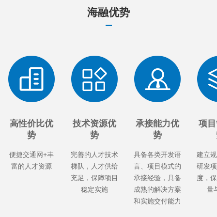
海融优势
高性价比优
技术资源优
承接能力优
项目
势
势
势
便捷交通网+丰
完善的人才技术
具备各类开发语
建立规
富的人才资源
梯队，人才供给
言、项目模式的
研发项
充足，保障项目
承接经验，具备
度，保
稳定实施
成熟的解决方案
量
和实施交付能力