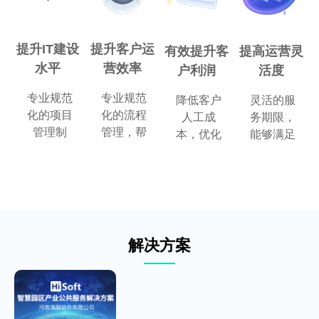
提升IT建设
提升客户运
有效提升客
提高运营灵
水平
营效率
户利润
活度
专业规范
专业规范
降低客户
灵活的服
化的项目
化的流程
人工成
务期限，
管理制
管理，帮
本，优化
能够满足
度，丰富
助客户将
资源配
不同类型
的行业经
有限精力
置，提升
客户的弹
验，可实
投入到核
企业人均
性需求
现快速落
心业务运
利润
地，促进
营管理中
IT服务水
解决方案
平提升