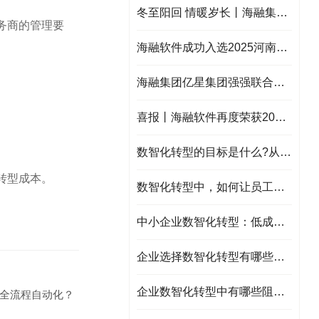
冬至阳回 情暖岁长丨海融集团冬至暖心福利来袭，提前祝大家冬至快乐！
服务商的管理要
海融软件成功入选2025河南省新服务新供给品牌企业典型案例！
海融集团亿星集团强强联合：亿星本地化服务平台启动，共绘智慧民生新蓝图！
喜报丨海融软件再度荣获2025 年河南省制造业数字化服务商！
数智化转型的目标是什么?从效率提升到商业模式创新
业转型成本。
数智化转型中，如何让员工成为转型推动者
中小企业数智化转型：低成本、高回报的“轻量路径”
企业选择数智化转型有哪些问题需要注意？
企业数智化转型中有哪些阻力？应该如何解决？
的全流程自动化？