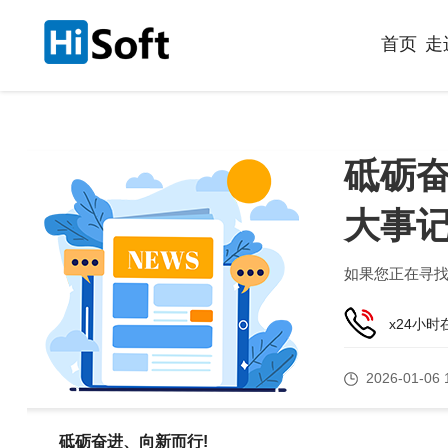
首页
走
砥砺奋
大事
如果您正在寻
x24小
2026-01-06 
砥砺奋进、向新而行!