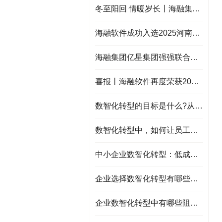
冬至阳回 情暖岁长丨海融集团冬至暖心福利来袭，提前祝大家冬至快乐！
海融软件成功入选2025河南省新服务新供给品牌企业典型案例！
海融集团亿星集团强强联合：亿星本地化服务平台启动，共绘智慧民生新蓝图！
喜报丨海融软件再度荣获2025 年河南省制造业数字化服务商！
数智化转型的目标是什么?从效率提升到商业模式创新
数智化转型中，如何让员工成为转型推动者
中小企业数智化转型：低成本、高回报的“轻量路径”
企业选择数智化转型有哪些问题需要注意？
企业数智化转型中有哪些阻力？应该如何解决？