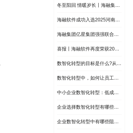
冬至阳回 情暖岁长丨海融集团冬至暖心福利来袭，提前祝大家冬至快乐！
海融软件成功入选2025河南省新服务新供给品牌企业典型案例！
海融集团亿星集团强强联合：亿星本地化服务平台启动，共绘智慧民生新蓝图！
喜报丨海融软件再度荣获2025 年河南省制造业数字化服务商！
。
数智化转型的目标是什么?从效率提升到商业模式创新
数智化转型中，如何让员工成为转型推动者
中小企业数智化转型：低成本、高回报的“轻量路径”
企业选择数智化转型有哪些问题需要注意？
企业数智化转型中有哪些阻力？应该如何解决？