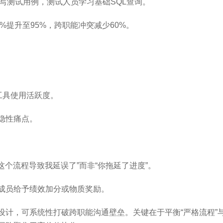
编写测试用例，测试人员学习基础SQL查询。
%提升至95%，跨职能冲突减少60%。
工具使用活跃度。
隐性痛点。
这个流程导致我延误了”而非“你拖延了进度”。
成员给予绩效加分或物质奖励。
计，可系统性打破跨职能沟通壁垒。关键在于平衡“严格流程”与