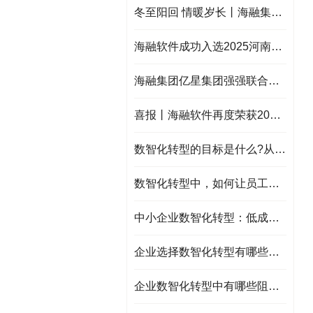
冬至阳回 情暖岁长丨海融集团冬至暖心福利来袭，提前祝大家冬至快乐！
海融软件成功入选2025河南省新服务新供给品牌企业典型案例！
海融集团亿星集团强强联合：亿星本地化服务平台启动，共绘智慧民生新蓝图！
喜报丨海融软件再度荣获2025 年河南省制造业数字化服务商！
数智化转型的目标是什么?从效率提升到商业模式创新
数智化转型中，如何让员工成为转型推动者
中小企业数智化转型：低成本、高回报的“轻量路径”
企业选择数智化转型有哪些问题需要注意？
企业数智化转型中有哪些阻力？应该如何解决？